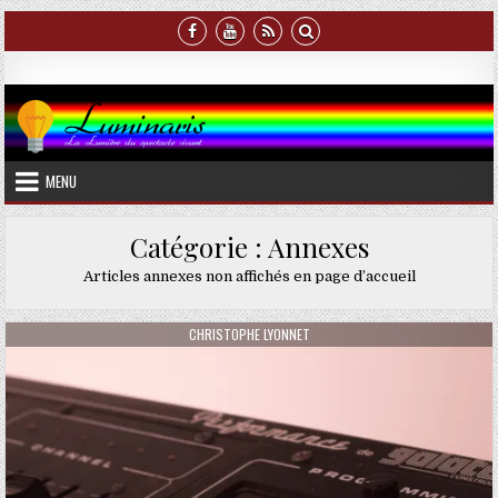
Skip
to
content
Luminaris
La Lumière du spectacle vivant
MENU
Catégorie :
Annexes
Articles annexes non affichés en page d’accueil
AUTHOR:
CHRISTOPHE LYONNET