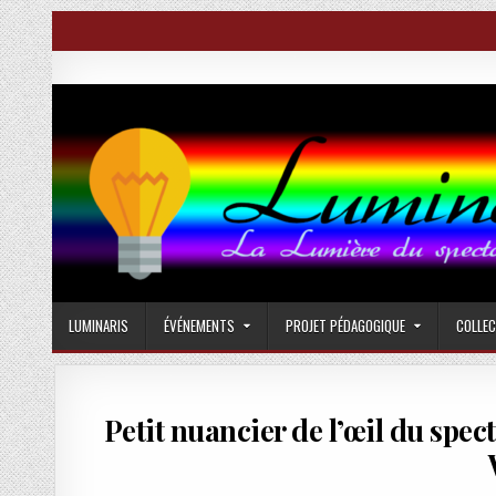
Skip
to
content
Luminaris
La Lumière du spectacle vivant
LUMINARIS
ÉVÉNEMENTS
PROJET PÉDAGOGIQUE
COLLE
Petit nuancier de l’œil du spec