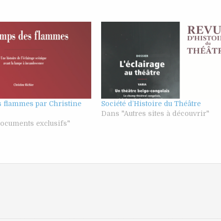
s flammes par Christine
Société d’Histoire du Théâtre
Dans "Autres sites à découvrir"
ocuments exclusifs"