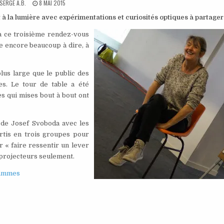
HOR:
PUBLISHED
SERGE A.B.
8 MAI 2015
DATE:
 à la lumière avec expérimentations et curiosités optiques à partager
n à ce troisième rendez-vous
te encore beaucoup à dire, à
us large que le public des
es. Le tour de table a été
s qui mises bout à bout ont
l de Josef Svoboda avec les
artis en trois groupes pour
 « faire ressentir un lever
s projecteurs seulement.
lammes