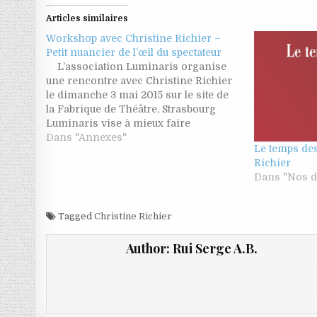
Articles similaires
Workshop avec Christine Richier –
Petit nuancier de l’œil du spectateur
L’association Luminaris organise
une rencontre avec Christine Richier
le dimanche 3 mai 2015 sur le site de
la Fabrique de Théâtre, Strasbourg
Luminaris vise à mieux faire
connaître la lumière et ses
Dans "Annexes"
Le temps de
concepteurs au travers de rencontres
Richier
et ateliers avec des spécialistes du
Dans "Nos d
métier. Elle se propose également…
Tagged
Christine Richier
Author:
Rui Serge A.B.