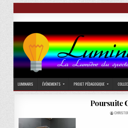
Skip
to
content
Luminaris
La Lumière du spectacle vivant
LUMINARIS
ÉVÉNEMENTS
PROJET PÉDAGOGIQUE
COLLE
Poursuite 
AUTHOR:
CHRISTO