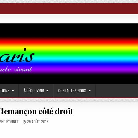
CTIONS
À DÉCOUVRIR
CONTACTEZ-NOUS
Clemançon côté droit
PUBLISHED
PHE LYONNET
29 AOÛT 2015
DATE: