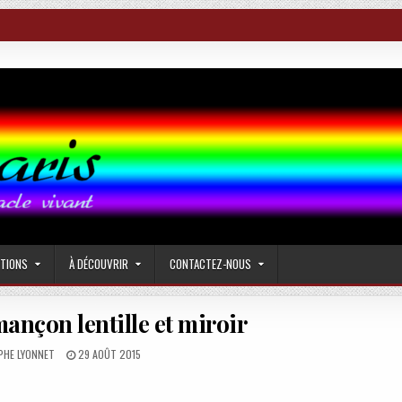
CTIONS
À DÉCOUVRIR
CONTACTEZ-NOUS
ançon lentille et miroir
PUBLISHED
PHE LYONNET
29 AOÛT 2015
DATE: