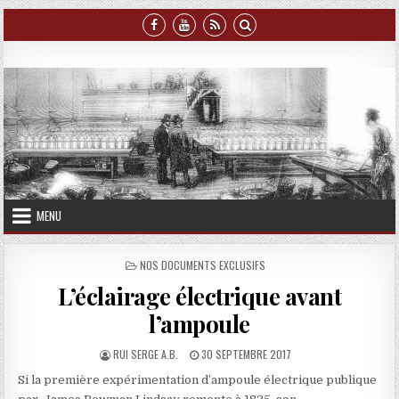
Skip
to
content
Luminaris
La Lumière du spectacle vivant
MENU
POSTED
NOS DOCUMENTS EXCLUSIFS
IN
L’éclairage électrique avant
l’ampoule
AUTHOR:
PUBLISHED
RUI SERGE A.B.
30 SEPTEMBRE 2017
DATE:
Si la première expérimentation d’ampoule électrique publique