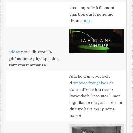
Une ampoule à filament
charbon qui fonctionne
depuis
1901
Vidéo
pour illustrer le
phénomène physique de la
fontaine lumineuse
Affiche d’un spectacle
d’
ombres françaises
de
Caran d’Ache (du russe
karandach (карандаш), mot
signifiant « crayon » et issu
du turc kara taş : pierre
noire)