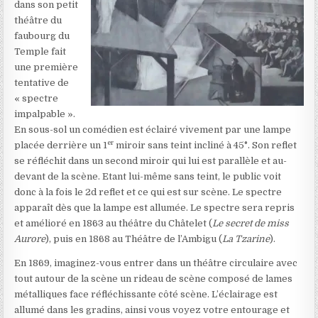
dans son petit
théâtre du
faubourg du
Temple fait
une première
tentative de
« spectre
impalpable ».
En sous-sol un comédien est éclairé vivement par une lampe
er
placée derrière un 1
miroir sans teint incliné à 45°. Son reflet
se réfléchit dans un second miroir qui lui est parallèle et au-
devant de la scène. Etant lui-même sans teint, le public voit
donc à la fois le 2d reflet et ce qui est sur scène. Le spectre
apparaît dès que la lampe est allumée. Le spectre sera repris
et amélioré en 1863 au théâtre du Châtelet (
Le secret de miss
Aurore
), puis en 1868 au Théâtre de l’Ambigu (
La Tzarine
).
En 1869, imaginez-vous entrer dans un théâtre circulaire avec
tout autour de la scène un rideau de scène composé de lames
métalliques face réfléchissante côté scène. L’éclairage est
allumé dans les gradins, ainsi vous voyez votre entourage et