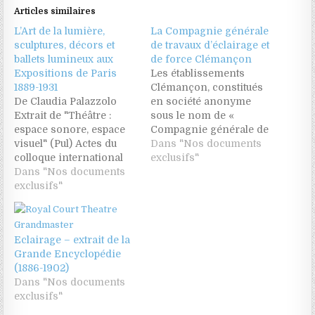
Articles similaires
L’Art de la lumière,
La Compagnie générale
sculptures, décors et
de travaux d’éclairage et
ballets lumineux aux
de force Clémançon
Expositions de Paris
Les établissements
1889-1931
Clémançon, constitués
De Claudia Palazzolo
en société anonyme
Extrait de "Théâtre :
sous le nom de «
espace sonore, espace
Compagnie générale de
visuel" (Pul) Actes du
travaux d’éclairage et de
Dans "Nos documents
colloque international
force » en 1892, ont pour
exclusifs"
de l'université Louis
Dans "Nos documents
origine une société
Lumière Lyon II - 2003
exclusifs"
d’éclairage fondée au
Sous la Direction de
début du XIXe siècle rue
Christine Hamon-
Lamartine (alors rue
Siréjols et Anne Surgers
Coquenard), à Paris. En
Eclairage – extrait de la
Cette communication
1828, l’entreprise
Grande Encyclopédie
propose une réflexion
spécialisée dans
(1886-1902)
sur l’éclairage en tant
l’éclairage scénique
Dans "Nos documents
qu’élément caractérisant
Clémançon…
exclusifs"
les mises en scène des
Expositions