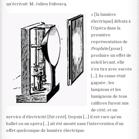
qu’écrivait M. Julien Duboscq.
« [la lumière
électrique] débuta à
l’Opéra dans la
première
représentation de
Prophète
[pour]
produire un effet de
soleil levant, elle
s’en tira avec succès
[…]. Sa cause était
gagnée ; les
lampions et les
lumignons de tous
calibres furent mis
de côté, et un
service d’électricité [fut créé]. Depuis […] il est rare qu’un
ballet ou un opéra […] ait été monté sans l’intervention d’un
effet quelconque de lumière électrique.