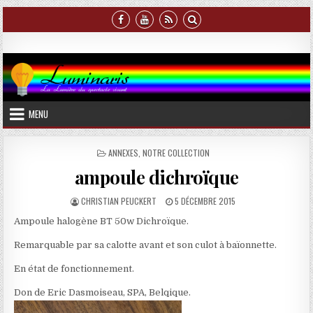
Skip
to
content
Luminaris
La Lumière du spectacle vivant
MENU
POSTED
ANNEXES
,
NOTRE COLLECTION
IN
ampoule dichroïque
AUTHOR:
PUBLISHED
CHRISTIAN PEUCKERT
5 DÉCEMBRE 2015
DATE:
Ampoule halogène BT 50w Dichroïque.
Remarquable par sa calotte avant et son culot à baïonnette.
En état de fonctionnement.
Don de Eric Dasmoiseau, SPA, Belqique.